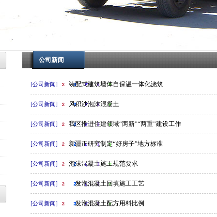
公司新闻
装配式建筑墙体自保温一体化浇筑
[公司新闻]
风积沙泡沫混凝土
[公司新闻]
我区推进住建领域“两新”“两重”建设工作
[公司新闻]
新疆正研究制定“好房子”地方标准
[公司新闻]
泡沫混凝土施工规范要求
[公司新闻]
发泡混凝土回填施工工艺
[公司新闻]
发泡混凝土配方用料比例
[公司新闻]