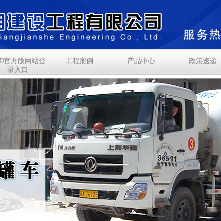
ED官方版网站登
工程案例
产品中心
政策速递
录入口