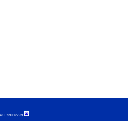
18999865629